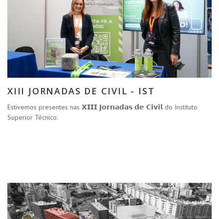
XIII JORNADAS DE CIVIL - IST
Estivemos presentes nas 𝗫𝗜𝗜𝗜 𝗝𝗼𝗿𝗻𝗮𝗱𝗮𝘀 𝗱𝗲 𝗖𝗶𝘃𝗶𝗹 do Instituto
Superior Técnico.