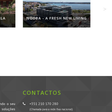
OOBA - A FRESH NEW LIVING
INFANTARIA 
CONTACTOS
ando o seu
+351 210 170 280
s soluções
(Chamada para a rede fixa nacional)