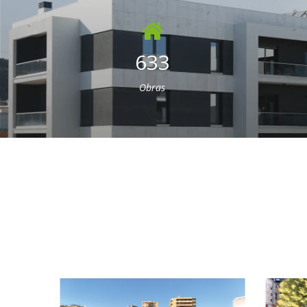
633
Obras