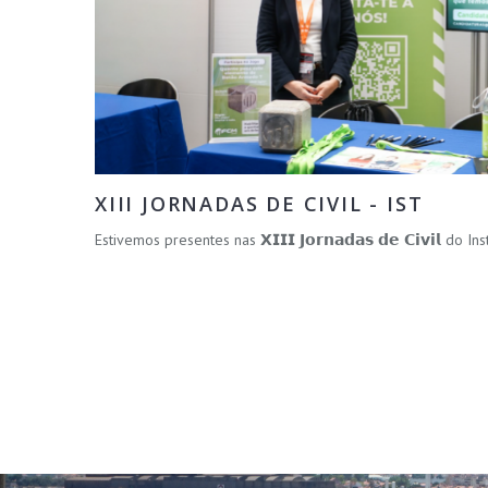
XIII JORNADAS DE CIVIL - IST
Estivemos presentes nas 𝗫𝗜𝗜𝗜 𝗝𝗼𝗿𝗻𝗮𝗱𝗮𝘀 𝗱𝗲 𝗖𝗶𝘃𝗶𝗹 do 