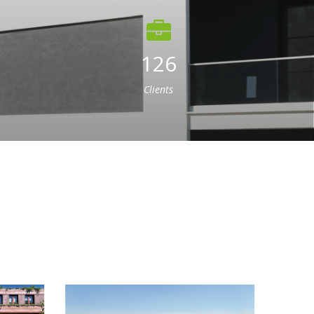
126
Clients