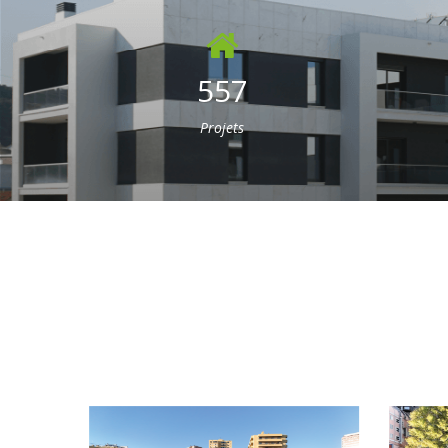
557
Projets