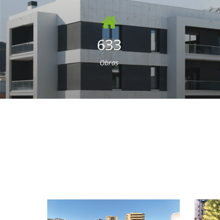
633
Obras