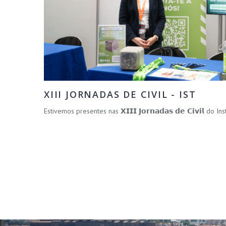
XIII JORNADAS DE CIVIL - IST
Estivemos presentes nas 𝗫𝗜𝗜𝗜 𝗝𝗼𝗿𝗻𝗮𝗱𝗮𝘀 𝗱𝗲 𝗖𝗶𝘃𝗶𝗹 do 