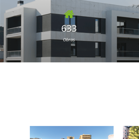
633
Obras