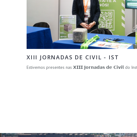
XIII JORNADAS DE CIVIL - IST
Estivemos presentes nas 𝗫𝗜𝗜𝗜 𝗝𝗼𝗿𝗻𝗮𝗱𝗮𝘀 𝗱𝗲 𝗖𝗶𝘃𝗶𝗹 do 