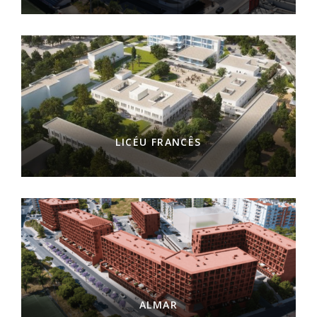
LICÉU FRANCÊS
ALMAR