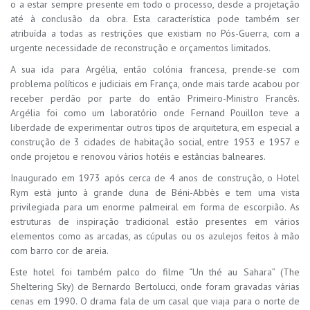
o a estar sempre presente em todo o processo, desde a projetação
até à conclusão da obra. Esta característica pode também ser
atribuída a todas as restrições que existiam no Pós-Guerra, com a
urgente necessidade de reconstrução e orçamentos limitados.
A sua ida para Argélia, então colónia francesa, prende-se com
problema políticos e judiciais em França, onde mais tarde acabou por
receber perdão por parte do então Primeiro-Ministro Francês.
Argélia foi como um laboratório onde Fernand Pouillon teve a
liberdade de experimentar outros tipos de arquitetura, em especial a
construção de 3 cidades de habitação social, entre 1953 e 1957 e
onde projetou e renovou vários hotéis e estâncias balneares.
Inaugurado em 1973 após cerca de 4 anos de construção, o Hotel
Rym está junto à grande duna de Béni-Abbès e tem uma vista
privilegiada para um enorme palmeiral em forma de escorpião. As
estruturas de inspiração tradicional estão presentes em vários
elementos como as arcadas, as cúpulas ou os azulejos feitos à mão
com barro cor de areia.
Este hotel foi também palco do filme “Un thé au Sahara” (The
Sheltering Sky) de Bernardo Bertolucci, onde foram gravadas várias
cenas em 1990. O drama fala de um casal que viaja para o norte de