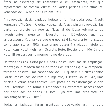
África na esperança de reacender o seu casamento, mas que
rapidamente se tornam vítimas de vários perigos. Este filme foi
vencedor de 1 Globo de Ouro em 1991.
A renovação desta unidade hoteleira foi financiada pelo Crédit
Populaire d’Algérie – Crédito Popular da Argélia. Esta renovação faz
parte do projeto da Agência Nacional de Desenvolvimento de
Investimentos (Agence Nationale de Développement de
l’investissement), uma vez que o grupo EGH El-Aurassi tem o Estado
como acionista em 80%. Este grupo possui 4 unidades hoteleiras:
Hotel Rym, Hotel Mehri em Ouargla, Hotel Boustène em Ménéa e o
Hotel El-Aurassi, com o mesmo nome do grupo.
Os trabalhos realizados pela VIAMEC neste Hotel são de ampliação,
renovação e modernização de todos os edifícios que o compõem,
tornando possível uma capacidade de 111 quartos e 4 suites sénior.
Foram construídos de raiz 7 bungalows, 1 teatro ao ar livre, uma
piscina e várias zonas técnicas (um posto de transformação e dois
locais técnicos), de forma a responder às crescentes necessidades
por parte dos hóspedes. O Hotel Rym tem uma área total de
2
implantação de 22.148m
.
Todas as fachadas foram mantidas, preservando assim a obra