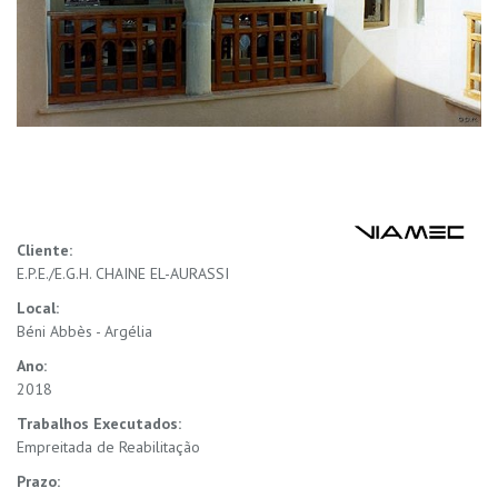
Cliente:
E.P.E./E.G.H. CHAINE EL-AURASSI
Local:
Béni Abbès - Argélia
Ano:
2018
Trabalhos Executados:
Empreitada de Reabilitação
Prazo: