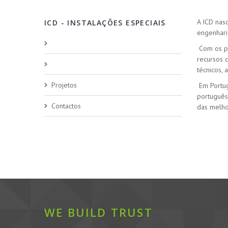
A ICD nas
ICD - INSTALAÇÕES ESPECIAIS
engenhari
Com os pr
recursos 
técnicos,
Projetos
Em Portug
português
Contactos
das melho
WE BUILD TRUST