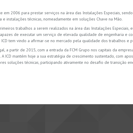
ce em 2006 para prestar serviços na área das Instalações Especiais, sen
a e instalações técnicas, nomeadamente em soluções Chave na Mão.
imeiros trabalhos a serem realizados na área das Instalações Especiais,
capazes de executar um serviço de elevada qualidade de engenharia e c
 a ICD tem vindo a afirmar-se no mercado pela qualidade dos trabalhos e pe
al, a partir de 2015, com a entrada da FCM Grupo nos capitais da empresa
. A ICD mantém hoje a sua estratégia de crescimento sustentado, com apo
res soluções técnicas, participando ativamente no desafio de transição ene