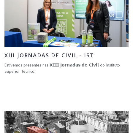
XIII JORNADAS DE CIVIL - IST
Estivemos presentes nas 𝗫𝗜𝗜𝗜 𝗝𝗼𝗿𝗻𝗮𝗱𝗮𝘀 𝗱𝗲 𝗖𝗶𝘃𝗶𝗹 do Instituto
Superior Técnico.