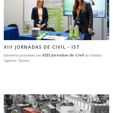
XIII JORNADAS DE CIVIL - IST
Estivemos presentes nas 𝗫𝗜𝗜𝗜 𝗝𝗼𝗿𝗻𝗮𝗱𝗮𝘀 𝗱𝗲 𝗖𝗶𝘃𝗶𝗹 do Instituto
Superior Técnico.