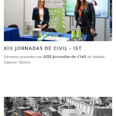
XIII JORNADAS DE CIVIL - IST
Estivemos presentes nas 𝗫𝗜𝗜𝗜 𝗝𝗼𝗿𝗻𝗮𝗱𝗮𝘀 𝗱𝗲 𝗖𝗶𝘃𝗶𝗹 do Instituto
Superior Técnico.