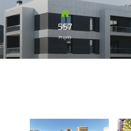
557
Projets