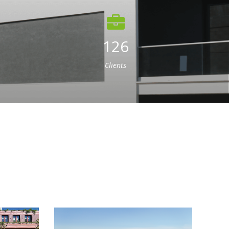
126
Clients