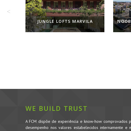
LA
NOOBA - A FRESH NEW LIVING
WE BUILD TRUST
A FCM dispõe de experiência e know-how comprovados pe
desempenho nos valores estabelecidos internamente e no