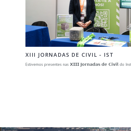
XIII JORNADAS DE CIVIL - IST
Estivemos presentes nas 𝗫𝗜𝗜𝗜 𝗝𝗼𝗿𝗻𝗮𝗱𝗮𝘀 𝗱𝗲 𝗖𝗶𝘃𝗶𝗹 do 