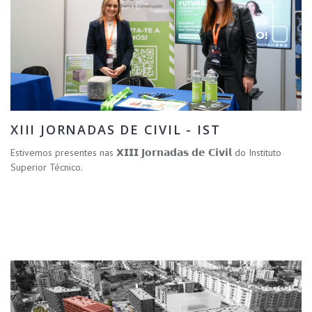
XIII JORNADAS DE CIVIL - IST
Estivemos presentes nas 𝗫𝗜𝗜𝗜 𝗝𝗼𝗿𝗻𝗮𝗱𝗮𝘀 𝗱𝗲 𝗖𝗶𝘃𝗶𝗹 do Instituto
Superior Técnico.