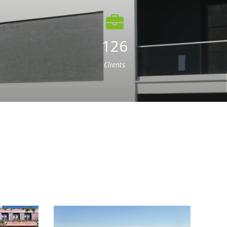
126
Clients