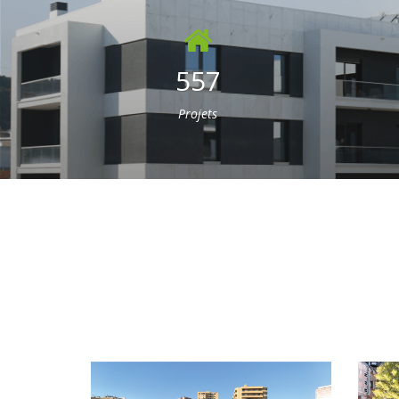
557
Projets