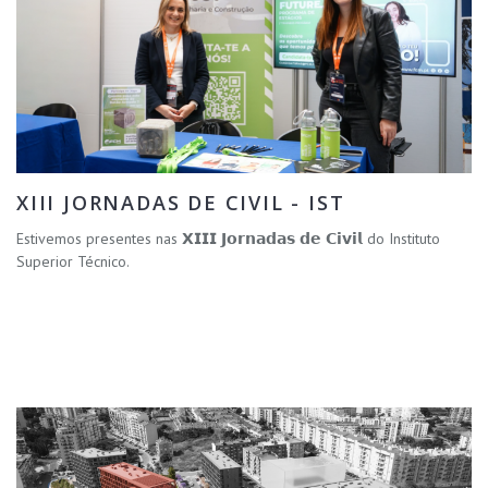
XIII JORNADAS DE CIVIL - IST
Estivemos presentes nas 𝗫𝗜𝗜𝗜 𝗝𝗼𝗿𝗻𝗮𝗱𝗮𝘀 𝗱𝗲 𝗖𝗶𝘃𝗶𝗹 do Instituto
Superior Técnico.