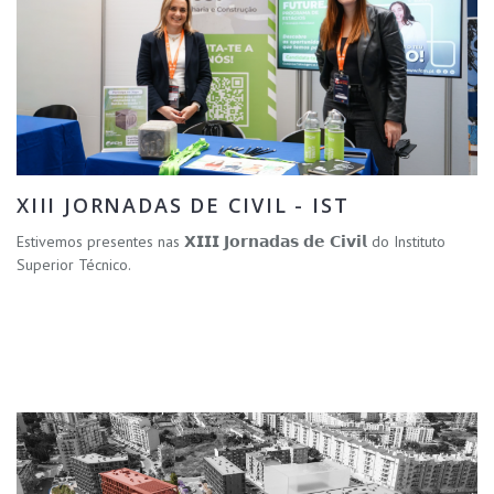
XIII JORNADAS DE CIVIL - IST
Estivemos presentes nas 𝗫𝗜𝗜𝗜 𝗝𝗼𝗿𝗻𝗮𝗱𝗮𝘀 𝗱𝗲 𝗖𝗶𝘃𝗶𝗹 do Instituto
Superior Técnico.