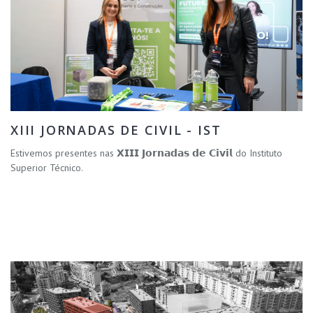
XIII JORNADAS DE CIVIL - IST
Estivemos presentes nas 𝗫𝗜𝗜𝗜 𝗝𝗼𝗿𝗻𝗮𝗱𝗮𝘀 𝗱𝗲 𝗖𝗶𝘃𝗶𝗹 do Instituto
Superior Técnico.