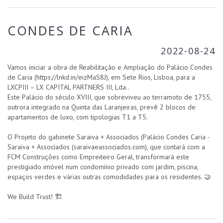
CONDES DE CARIA
2022-08-24
Vamos iniciar a obra de Reabilitação e Ampliação do Palácio Condes
de Caria (
https://lnkd.in/eizMaS8J
), em Sete Rios, Lisboa, para a
LXCPIII – LX CAPITAL PARTNERS III, Lda..
Este Palácio do século XVIII, que sobreviveu ao terramoto de 1755,
outrora integrado na Quinta das Laranjeiras, prevê 2 blocos de
apartamentos de luxo, com tipologias T1 a T5.
O Projeto do gabinete
Saraiva + Associados
(Palácio Condes Caria -
Saraiva + Associados (
saraivaeassociados.com
), que contará com a
FCM Construções como Empreiteiro Geral, transformará este
prestigiado imóvel num condomínio privado com jardim, piscina,
espaços verdes e várias outras comodidades para os residentes. 🤝
We Build Trust! 🏗️