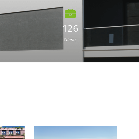
126
Clients