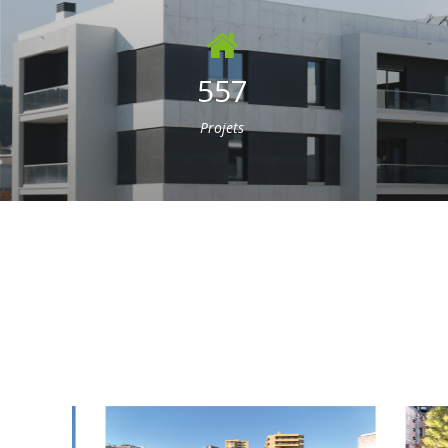
557
Projets