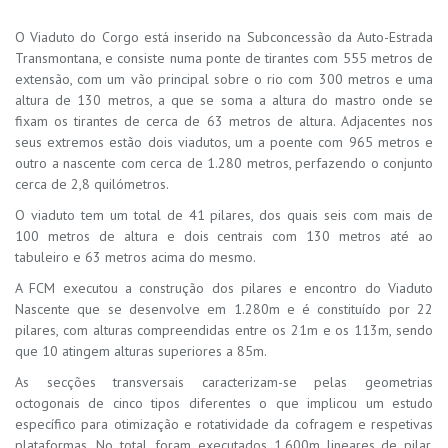
O Viaduto do Corgo está inserido na Subconcessão da Auto-Estrada
Transmontana, e consiste numa ponte de tirantes com 555 metros de
extensão, com um vão principal sobre o rio com 300 metros e uma
altura de 130 metros, a que se soma a altura do mastro onde se
fixam os tirantes de cerca de 63 metros de altura. Adjacentes nos
seus extremos estão dois viadutos, um a poente com 965 metros e
outro a nascente com cerca de 1.280 metros, perfazendo o conjunto
cerca de 2,8 quilómetros.
O viaduto tem um total de 41 pilares, dos quais seis com mais de
100 metros de altura e dois centrais com 130 metros até ao
tabuleiro e 63 metros acima do mesmo.
A FCM executou a construção dos pilares e encontro do Viaduto
Nascente que se desenvolve em 1.280m e é constituído por 22
pilares, com alturas compreendidas entre os 21m e os 113m, sendo
que 10 atingem alturas superiores a 85m.
As secções transversais caracterizam-se pelas geometrias
octogonais de cinco tipos diferentes o que implicou um estudo
específico para otimização e rotatividade da cofragem e respetivas
plataformas. No total, foram executados 1.600m lineares de pilar,