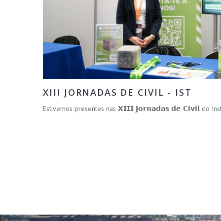
XIII JORNADAS DE CIVIL - IST
Estivemos presentes nas 𝗫𝗜𝗜𝗜 𝗝𝗼𝗿𝗻𝗮𝗱𝗮𝘀 𝗱𝗲 𝗖𝗶𝘃𝗶𝗹 do 