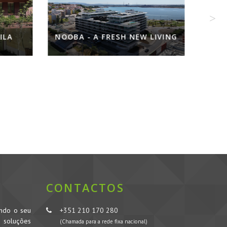
NOOBA - A FRESH NEW LIVING
I
CONTACTOS
ando o seu
+351 210 170 280
s soluções
(Chamada para a rede fixa nacional)