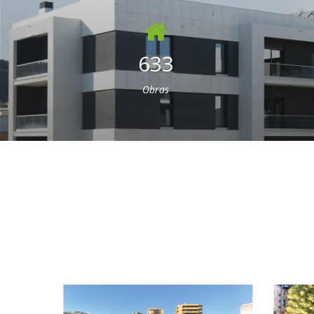
633
Obras