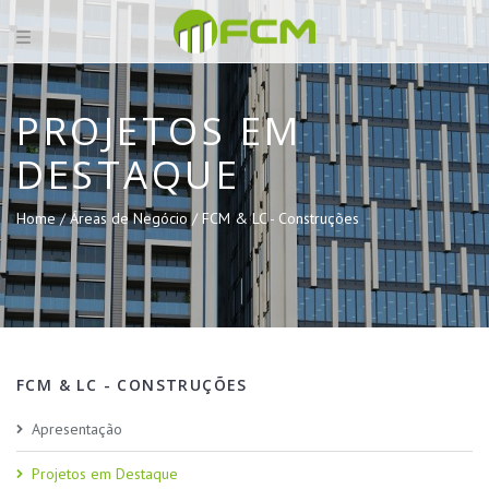
PROJETOS EM
DESTAQUE
Home /
Áreas de Negócio /
FCM & LC - Construções
FCM & LC - CONSTRUÇÕES
Apresentação
Projetos em Destaque