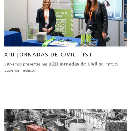
XIII JORNADAS DE CIVIL - IST
Estivemos presentes nas 𝗫𝗜𝗜𝗜 𝗝𝗼𝗿𝗻𝗮𝗱𝗮𝘀 𝗱𝗲 𝗖𝗶𝘃𝗶𝗹 do Instituto
Superior Técnico.