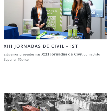
XIII JORNADAS DE CIVIL - IST
Estivemos presentes nas 𝗫𝗜𝗜𝗜 𝗝𝗼𝗿𝗻𝗮𝗱𝗮𝘀 𝗱𝗲 𝗖𝗶𝘃𝗶𝗹 do Instituto
Superior Técnico.