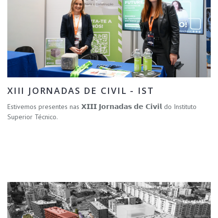
XIII JORNADAS DE CIVIL - IST
Estivemos presentes nas 𝗫𝗜𝗜𝗜 𝗝𝗼𝗿𝗻𝗮𝗱𝗮𝘀 𝗱𝗲 𝗖𝗶𝘃𝗶𝗹 do Instituto
Superior Técnico.