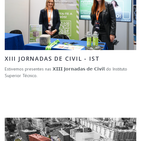
XIII JORNADAS DE CIVIL - IST
Estivemos presentes nas 𝗫𝗜𝗜𝗜 𝗝𝗼𝗿𝗻𝗮𝗱𝗮𝘀 𝗱𝗲 𝗖𝗶𝘃𝗶𝗹 do Instituto
Superior Técnico.