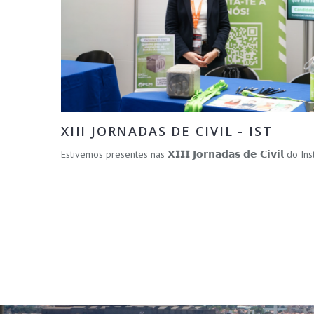
XIII JORNADAS DE CIVIL - IST
Estivemos presentes nas 𝗫𝗜𝗜𝗜 𝗝𝗼𝗿𝗻𝗮𝗱𝗮𝘀 𝗱𝗲 𝗖𝗶𝘃𝗶𝗹 do 