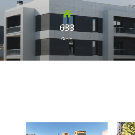
633
Obras