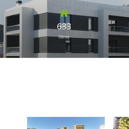
633
Obras