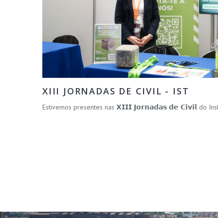
XIII JORNADAS DE CIVIL - IST
Estivemos presentes nas 𝗫𝗜𝗜𝗜 𝗝𝗼𝗿𝗻𝗮𝗱𝗮𝘀 𝗱𝗲 𝗖𝗶𝘃𝗶𝗹 do 