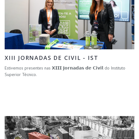
XIII JORNADAS DE CIVIL - IST
Estivemos presentes nas 𝗫𝗜𝗜𝗜 𝗝𝗼𝗿𝗻𝗮𝗱𝗮𝘀 𝗱𝗲 𝗖𝗶𝘃𝗶𝗹 do Instituto
Superior Técnico.