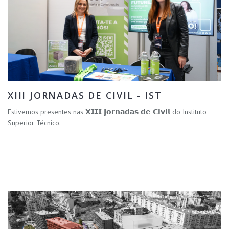
XIII JORNADAS DE CIVIL - IST
Estivemos presentes nas 𝗫𝗜𝗜𝗜 𝗝𝗼𝗿𝗻𝗮𝗱𝗮𝘀 𝗱𝗲 𝗖𝗶𝘃𝗶𝗹 do Instituto
Superior Técnico.