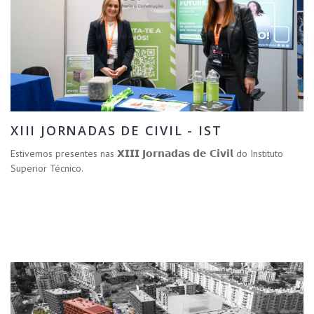
XIII JORNADAS DE CIVIL - IST
Estivemos presentes nas 𝗫𝗜𝗜𝗜 𝗝𝗼𝗿𝗻𝗮𝗱𝗮𝘀 𝗱𝗲 𝗖𝗶𝘃𝗶𝗹 do Instituto
Superior Técnico.