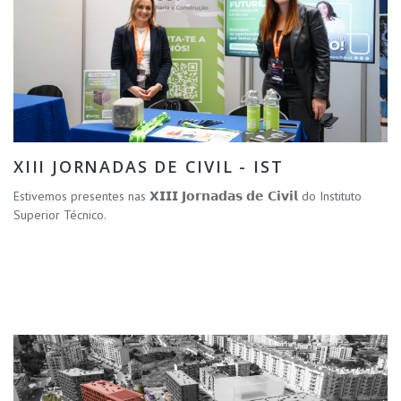
XIII JORNADAS DE CIVIL - IST
Estivemos presentes nas 𝗫𝗜𝗜𝗜 𝗝𝗼𝗿𝗻𝗮𝗱𝗮𝘀 𝗱𝗲 𝗖𝗶𝘃𝗶𝗹 do Instituto
Superior Técnico.